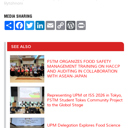
lilytahnani
MEDIA SHARING
S
F
T
L
E
C
W
P
h
a
w
i
m
o
o
r
a
c
i
n
a
p
r
i
r
e
t
k
i
y
d
n
e
b
t
e
l
L
P
t
o
e
d
i
r
SEE ALSO
o
r
I
n
e
k
n
k
s
s
FSTM ORGANIZES FOOD SAFETY
MANAGEMENT TRAINING ON HACCP
AND AUDITING IN COLLABORATION
WITH ASEAN-JAPAN
Representing UPM at ISS 2026 in Tokyo,
FSTM Student Takes Community Project
to the Global Stage
UPM Delegation Explores Food Science