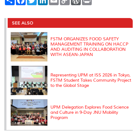
h
a
w
i
m
o
o
r
a
c
i
n
a
p
r
i
r
e
t
k
i
y
d
n
e
b
t
e
l
L
P
t
o
e
d
i
r
SEE ALSO
o
r
I
n
e
k
n
k
s
s
FSTM ORGANIZES FOOD SAFETY
MANAGEMENT TRAINING ON HACCP
AND AUDITING IN COLLABORATION
WITH ASEAN-JAPAN
Representing UPM at ISS 2026 in Tokyo,
FSTM Student Takes Community Project
to the Global Stage
UPM Delegation Explores Food Science
and Culture in 9-Day JNU Mobility
Program