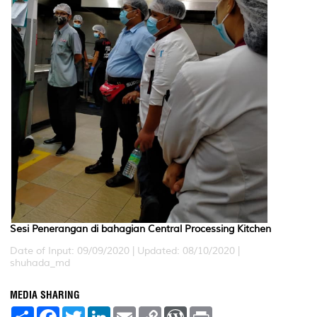
Sesi Penerangan di bahagian Central Processing Kitchen
Date of Input: 09/09/2020 |
Updated: 08/10/2020 |
shuhada_md
MEDIA SHARING
S
F
T
L
E
C
W
P