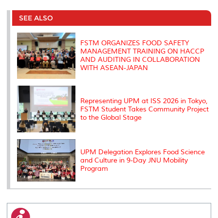
r
e
t
k
i
y
d
n
e
b
t
e
l
L
P
t
o
e
d
i
r
SEE ALSO
o
r
I
n
e
k
n
k
s
s
FSTM ORGANIZES FOOD SAFETY
MANAGEMENT TRAINING ON HACCP
AND AUDITING IN COLLABORATION
WITH ASEAN-JAPAN
Representing UPM at ISS 2026 in Tokyo,
FSTM Student Takes Community Project
to the Global Stage
UPM Delegation Explores Food Science
and Culture in 9-Day JNU Mobility
Program