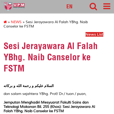
food
EN
»
NEWS
» Sesi Jerayawara Al Falah YBhg. Naib
Canselor ke FSTM
News List
Sesi Jerayawara Al Falah
YBhg. Naib Canselor ke
FSTM
السلام عليكم و رحمة الله و بركاته
dan salam sejahtera YBhg. Prof/ Dr./ tuan / puan,
Jemputan Menghadiri Mesyuarat Fakulti Sains dan
Teknologi Makanan Bil. 255 (Khas)
: Sesi Jerayawara Al
Falah YBhg. Naib Canselor ke FSTM