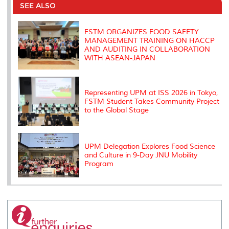
o
e
d
i
r
SEE ALSO
o
r
I
n
e
k
n
k
s
s
FSTM ORGANIZES FOOD SAFETY
MANAGEMENT TRAINING ON HACCP
AND AUDITING IN COLLABORATION
WITH ASEAN-JAPAN
Representing UPM at ISS 2026 in Tokyo,
FSTM Student Takes Community Project
to the Global Stage
UPM Delegation Explores Food Science
and Culture in 9-Day JNU Mobility
Program