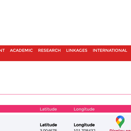
NT
ACADEMIC
RESEARCH
LINKAGES
INTERNATIONAL
Latitude
Longitude
Latitude
Longitude
3.004675
101.708432