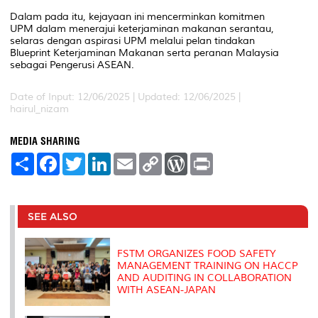
Dalam pada itu, kejayaan ini mencerminkan komitmen
UPM dalam menerajui keterjaminan makanan serantau,
selaras dengan aspirasi UPM melalui pelan tindakan
Blueprint Keterjaminan Makanan serta peranan Malaysia
sebagai Pengerusi ASEAN.
Date of Input: 12/06/2025 |
Updated: 12/06/2025 |
hairul_nizam
MEDIA SHARING
S
F
T
L
E
C
W
P
h
a
w
i
m
o
o
r
a
c
i
n
a
p
r
i
r
e
t
k
i
y
d
n
e
b
t
e
l
L
P
t
o
e
d
i
r
SEE ALSO
o
r
I
n
e
k
n
k
s
s
FSTM ORGANIZES FOOD SAFETY
MANAGEMENT TRAINING ON HACCP
AND AUDITING IN COLLABORATION
WITH ASEAN-JAPAN