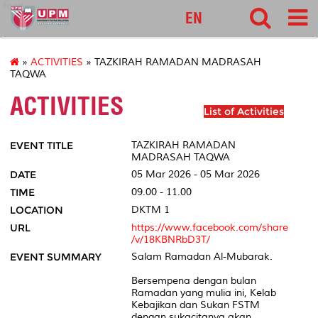
food
EN
»
ACTIVITIES
» TAZKIRAH RAMADAN MADRASAH
TAQWA
ACTIVITIES
List of Activities
EVENT TITLE
TAZKIRAH RAMADAN
MADRASAH TAQWA
DATE
05 Mar 2026 - 05 Mar 2026
TIME
09.00 - 11.00
LOCATION
DKTM 1
URL
https://www.facebook.com/share
/v/18KBNRbD3T/
EVENT SUMMARY
Salam Ramadan Al-Mubarak.
Bersempena dengan bulan
Ramadan yang mulia ini, Kelab
Kebajikan dan Sukan FSTM
dengan sukacitanya akan