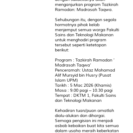
menganjurkan program Tazkirah
Ramadan: Madrasah Taqwa.
Sehubungan itu, dengan segala
hormatnya pihak kelab
menjemput semua warga Fakulti
Sains dan Teknologi Makanan
untuk menghadiri program
tersebut seperti ketetapan
berikut:
Program : Tazkirah Ramadan '
Madrasah Taqwa'
Penceramah: Ustaz Mohamad
Alif Mursyid bin Husry (Pusat
Islam UPM)
Tarikh : 5 Mac 2026 (Khamis)
Masa : 9.00 pagi – 10.30 pagi
Tempat : DKTM 1, Fakulti Sains
dan Teknologi Makanan
Kehadiran tuan/puan amatlah
dialu-alukan dan dihargai.
Semoga pengisian ini menjadi
asbab kebaikan buat kita semua
dalam usaha meraih keberkatan