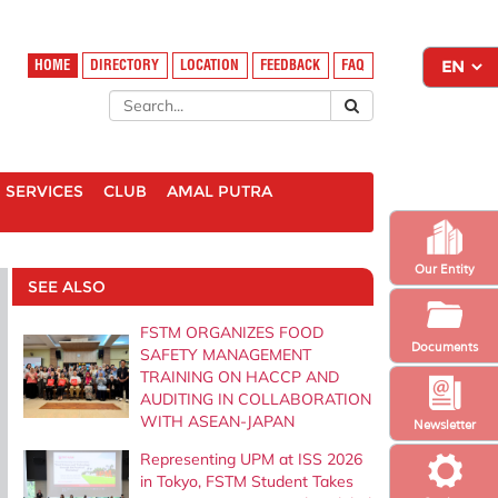
HOME
DIRECTORY
LOCATION
FEEDBACK
FAQ
SERVICES
CLUB
AMAL PUTRA
Our Entity
SEE ALSO
FSTM ORGANIZES FOOD
Documents
SAFETY MANAGEMENT
TRAINING ON HACCP AND
AUDITING IN COLLABORATION
WITH ASEAN-JAPAN
Newsletter
Representing UPM at ISS 2026
in Tokyo, FSTM Student Takes