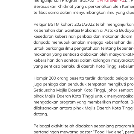
menganjurkan Program SULAM
“#HYGIENE4AL
L”. 
Berasaskan Khidmat yang diperkenalkan oleh Kemente
terlibat sama dalam menyumbangkan ilmu yang dipel
Pelajar BSTM kohort 2021/2022 telah menganjurka
Kebersihan dan Sanitasi Makanan di Astaka Budaya,
kesedaran kebersihan peribadi dan makanan dalam k
daripada memupuk amalan menjaga kebersihan diri se
untuk berkongsi ilmu pengetahuan tentang kepentin
makanan yang sentiasa diabaikan oleh masyarakat.
kebersihan dan sanitasi dalam kalangan masyaraka
yang sentiasa berlaku di daerah Kota Tinggi sebelum 
Hampir 200 orang peserta terdiri daripada pelajar t
juga peniaga dan penduduk tempatan mengikuti pro
Setiausaha Majlis Daerah Kota Tinggi, Johor sempa
pihak Majlis Daerah Kota Tinggi untuk menyampaik
mengadakan program yang memberikan manfaat. Bel
dilaksanakan antara pihak Majlis Daerah Kota Tingg
datang.
Pelbagai aktiviti telah diadakan sepanjang program in
pertandingan mewarna poster “Food Hygiene”, pert