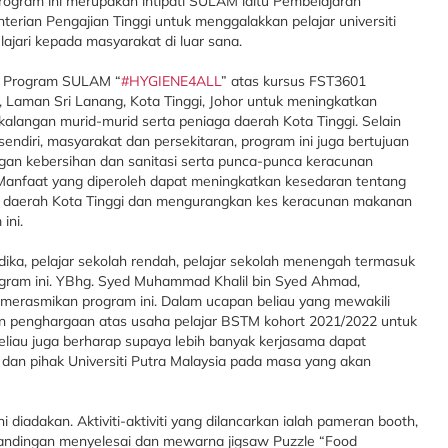
Program ini merupakan intipati SULAM iaitu Pembelajaran
rian Pengajian Tinggi untuk menggalakkan pelajar universiti
ajari kepada masyarakat di luar sana.
n Program SULAM “
#HYGIENE4ALL
” atas kursus FST3601
 Laman Sri Lanang, Kota Tinggi, Johor untuk meningkatkan
alangan murid-murid serta peniaga daerah Kota Tinggi. Selain
ndiri, masyarakat dan persekitaran, program ini juga bertujuan
gan kebersihan dan sanitasi serta punca-punca keracunan
Manfaat yang diperoleh dapat meningkatkan kesedaran tentang
t daerah Kota Tinggi dan mengurangkan kes keracunan makanan
ini.
adika, pelajar sekolah rendah, pelajar sekolah menengah termasuk
gram ini. YBhg. Syed Muhammad Khalil bin Syed Ahmad,
t merasmikan program ini. Dalam ucapan beliau yang mewakili
an penghargaan atas usaha pelajar BSTM kohort 2021/2022 untuk
iau juga berharap supaya lebih banyak kerjasama dapat
i dan pihak Universiti Putra Malaysia pada masa yang akan
i diadakan. Aktiviti-aktiviti yang dilancarkan ialah pameran booth,
andingan menyelesai dan mewarna jigsaw Puzzle “Food