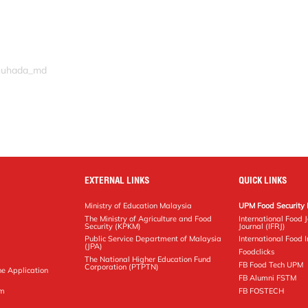
shuhada_md
EXTERNAL LINKS
QUICK LINKS
Ministry of Education Malaysia
UPM Food Security 
The Ministry of Agriculture and Food
International Food 
Security (KPKM)
Journal (IFRJ)
Public Service Department of Malaysia
International Food In
(JPA)
Foodclicks
The National Higher Education Fund
FB Food Tech UPM
Corporation (PTPTN)
ne Application
FB Alumni FSTM
pm
FB FOSTECH