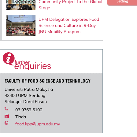
Community Project to the Global
Setting
Stage
UPM Delegation Explores Food
Science and Culture in 9-Day
JNU Mobility Program
FACULTY OF FOOD SCIENCE AND TECHNOLOGY
Universiti Putra Malaysia
43400 UPM Serdang
Selangor Darul Ehsan
03 9769 5100
Tiada
food.kpp@upm.edu.my