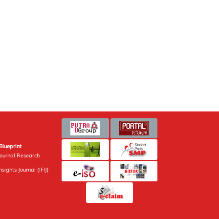
Blueprint
Journal Research
sights Journal (IFIJ)